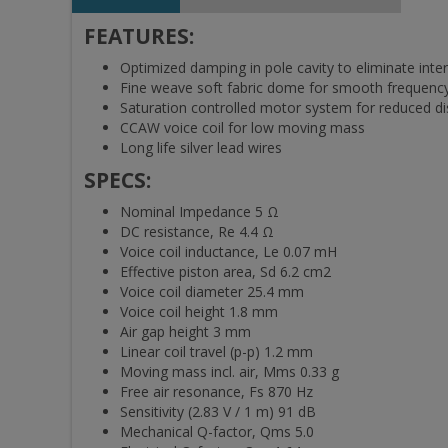
FEATURES:
Optimized damping in pole cavity to eliminate inter
Fine weave soft fabric dome for smooth frequenc
Saturation controlled motor system for reduced di
CCAW voice coil for low moving mass
Long life silver lead wires
SPECS:
Nominal Impedance 5 Ω
DC resistance, Re 4.4 Ω
Voice coil inductance, Le 0.07 mH
Effective piston area, Sd 6.2 cm2
Voice coil diameter 25.4 mm
Voice coil height 1.8 mm
Air gap height 3 mm
Linear coil travel (p-p) 1.2 mm
Moving mass incl. air, Mms 0.33 g
Free air resonance, Fs 870 Hz
Sensitivity (2.83 V / 1 m) 91 dB
Mechanical Q-factor, Qms 5.0