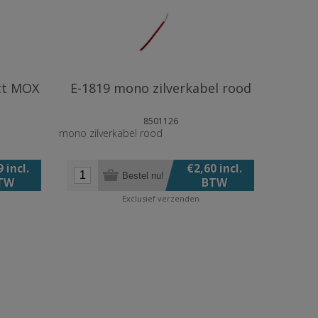
tt MOX
E-1819 mono zilverkabel rood
8501126
mono zilverkabel rood
 incl.
€2,60 incl.
Bestel nu!
TW
BTW
Exclusief
verzenden