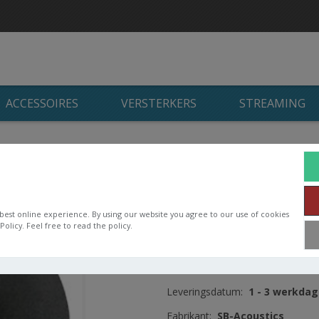
ACCESSOIRES
VERSTERKERS
STREAMING
oustics SB26ST-C000-5 / Fabric
SB-Acoustics SB26S
best online experience. By using our website you agree to our use of cookies
Fine weave soft fabric dome fo
olicy. Feel free to read the policy.
Beschikbaarheid:
Niet op voor
Artikelnummer:
1382361
Leveringsdatum:
1 - 3 werkda
Fabrikant:
SB-Acoustics