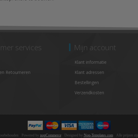
mer services
Mijn account
Klant informatie
en Retourneren
Klant adressen
Bestellingen
Verzendkosten
voorbehouden
Powered by
nopCommerce
Designed by
Nop-Templates.com
Alle prijzen z