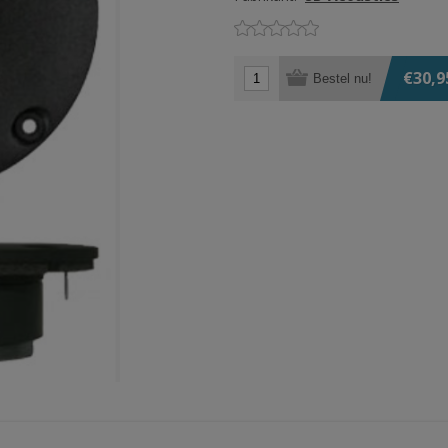
€30,9
Bestel nu!