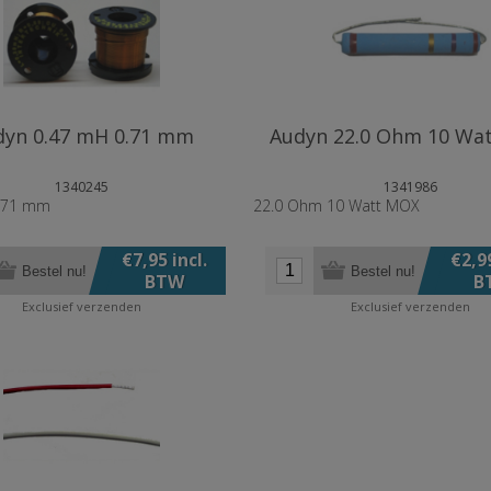
dyn 0.47 mH 0.71 mm
Audyn 22.0 Ohm 10 Wa
1340245
1341986
.71 mm
22.0 Ohm 10 Watt MOX
€7,95 incl.
€2,99
Bestel nu!
Bestel nu!
BTW
B
Exclusief
verzenden
Exclusief
verzenden