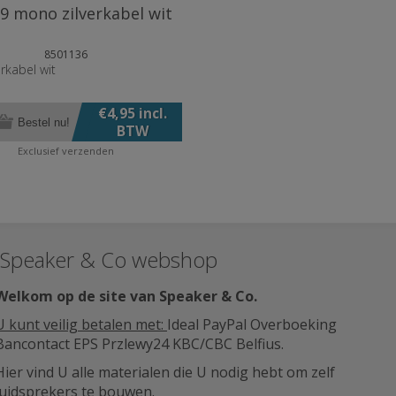
9 mono zilverkabel wit
8501136
rkabel wit
€4,95 incl.
Bestel nu!
BTW
Exclusief
verzenden
Speaker & Co webshop
Welkom op de site van Speaker & Co
.
U kunt veilig betalen met:
Ideal PayPal Overboeking
Bancontact EPS Przlewy24 KBC/CBC Belfius.
Hier vind U alle materialen die U nodig hebt om zelf
luidsprekers te bouwen.