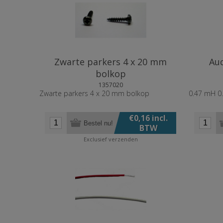
Zwarte parkers 4 x 20 mm
Au
bolkop
1357020
Zwarte parkers 4 x 20 mm bolkop
0.47 mH 0
€0,16 incl.
Bestel nu!
BTW
Exclusief
verzenden