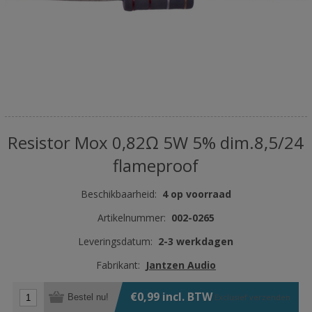
Resistor Mox 0,82Ω 5W 5% dim.8,5/24
flameproof
Beschikbaarheid:
4 op voorraad
Artikelnummer:
002-0265
Leveringsdatum:
2-3 werkdagen
Fabrikant:
Jantzen Audio
€0,99 incl. BTW
Bestel nu!
Exclusief
verzenden