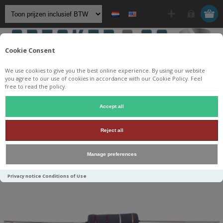
Cookie Consent
We use cookies to give you the best online experience. By using our website
you agree to our use of cookies in accordance with our Cookie Policy. Feel
free to read the policy.
Startpagina
/
Componenten
/
Weerstanden
/
Accept all
Jantzen Audio 5 Watt MOX weerstanden
/
Reject all
Resistor Mox 0,82Ω 5W 5% dim.8,5/24 flameproof
Manage preferences
Privacy notice
Conditions of Use