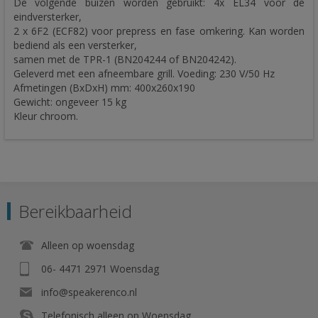
De volgende buizen worden gebruikt: 4x EL34 voor de
eindversterker,
2 x 6F2 (ECF82) voor prepress en fase omkering. Kan worden
bediend als een versterker,
samen met de TPR-1 (BN204244 of BN204242).
Geleverd met een afneembare grill. Voeding: 230 V/50 Hz
Afmetingen (BxDxH) mm: 400x260x190
Gewicht: ongeveer 15 kg
Kleur chroom.
Bereikbaarheid
Alleen op woensdag
06- 4471 2971 Woensdag
info@speakerenco.nl
Telefonisch alleen op Woensdag