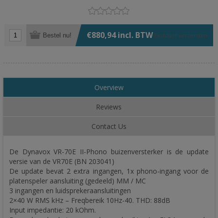
€880,94 incl. BTW
Bestel nu!
Exclusief
verzenden
Overview
Reviews
Contact Us
De Dynavox VR-70E II-Phono buizenversterker is de update
versie van de VR70E (BN 203041)
De update bevat 2 extra ingangen, 1x phono-ingang voor de
platenspeler aansluiting (gedeeld) MM / MC
3 ingangen en luidsprekeraansluitingen
2×40 W RMS kHz – Freqbereik 10Hz-40. THD: 88dB
Input impedantie: 20 kOhm.