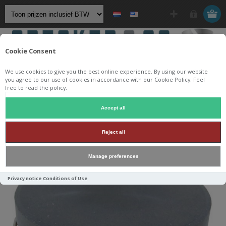
Cookie Consent
We use cookies to give you the best online experience. By using our website
you agree to our use of cookies in accordance with our Cookie Policy. Feel
free to read the policy.
Startpagina
/
Componenten
/
Spoelen
/
Kernspoelen
/
Accept all
Jantzen Audio Iron Core Coil + Discs
/
Reject all
3,9 mH Iron Core with Discs Ø 1,6 mm
Manage preferences
Privacy notice
Conditions of Use