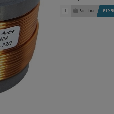
€19,9
Bestel nu!