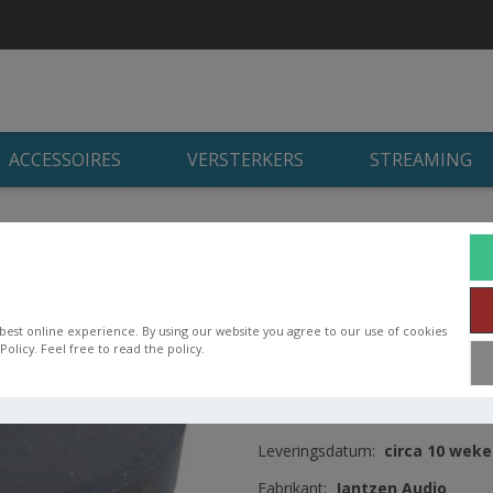
ACCESSOIRES
VERSTERKERS
STREAMING
/
Jantzen Audio Iron Core Coil + Discs
/
2,7 mH Iron Core with Di
2,7 mH Iron Core w
best online experience. By using our website you agree to our use of cookies
Jantzen High-purity copper wire 
olicy. Feel free to read the policy.
Beschikbaarheid:
Niet op voor
Artikelnummer:
000-5118
Leveringsdatum:
circa 10 wek
Fabrikant:
Jantzen Audio