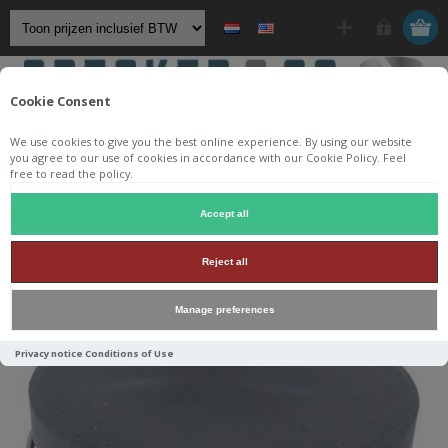
Cookie Consent
We use cookies to give you the best online experience. By using our website
you agree to our use of cookies in accordance with our Cookie Policy. Feel
free to read the policy.
Startpagina
/
Componenten
/
Spoelen
/
Kernspoelen
/
Accept all
Jantzen Audio Iron Core Coil + Discs
/
Reject all
1,3 mH Iron Core with Discs Ø 0,7 mm
Manage preferences
Privacy notice
Conditions of Use