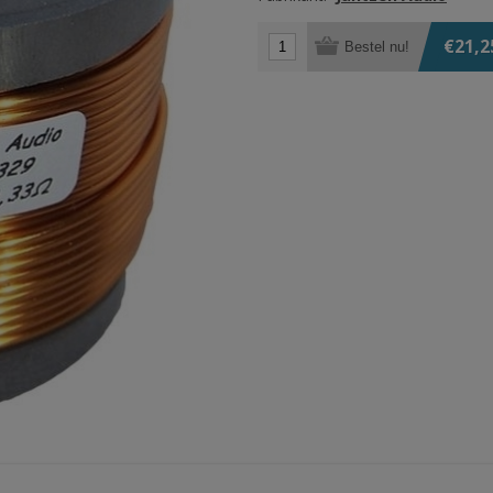
€21,2
Bestel nu!