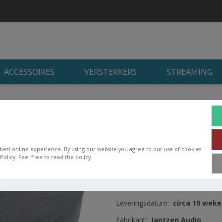
ACCESSOIRES
VERSTERKERS
STREAMING
/
Jantzen Audio Iron Core Coil + Discs
/
10 mH Iron Core with Dis
10 mH Iron Core w
best online experience. By using our website you agree to our use of cookies
Jantzen High-purity copper wire 
olicy. Feel free to read the policy.
Beschikbaarheid:
Niet op voor
Artikelnummer:
000-5480
Leveringsdatum:
circa 10 wek
Fabrikant:
Jantzen Audio