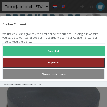
Cookie Consent
We use cookies to give you the best online experience. By using our website
you agree to our use of cookies in accordance with our Cookie Policy. Feel
free to read the policy.
Startpagina
/
Componenten
/
Spoelen
/
Kernspoelen
/
Accept all
Jantzen Audio Iron Core Coil + Discs
/
Reject all
0,45 mH Iron Core with Discs Ø 1,4 mm
Manage preferences
Privacy notice
Conditions of Use